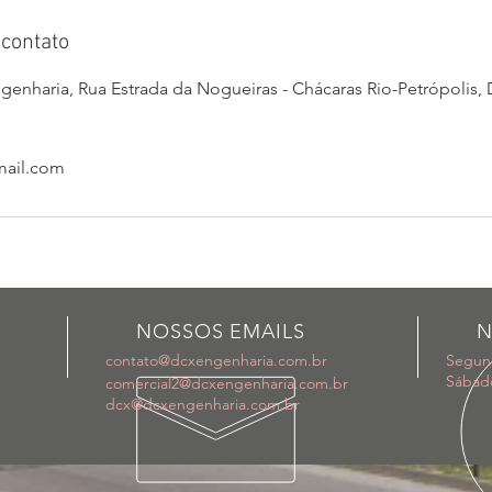
contato
enharia, Rua Estrada da Nogueiras - Chácaras Rio-Petrópolis,
ail.com
NOSSOS EMAILS
N
contato@dcxengenharia.com.br
Segund
Sábado
comercial2@dcxengenharia.com.br
dcx@dcxengenharia.com.br