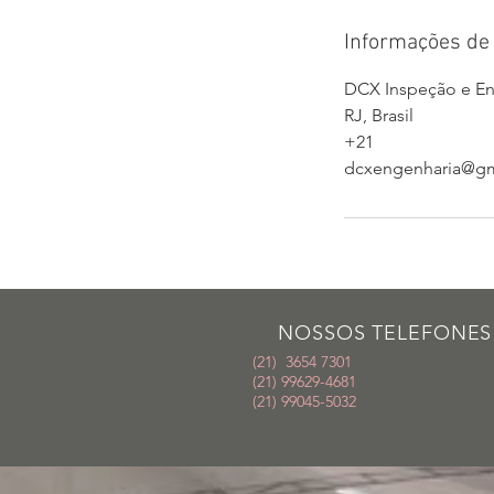
Informações de 
DCX Inspeção e Eng
RJ, Brasil
+21
dcxengenharia@gm
NOSSOS TELEFONES
(21) 3654 7301
​(21) 99629-4681
​(21) 99045-5032