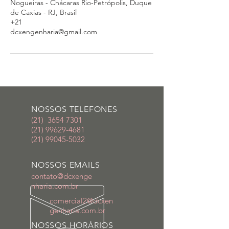
Nogueiras - Chácaras Rio-Petrópolis, Duque
de Caxias - RJ, Brasil
+21
dcxengenharia@gmail.com
NOSSOS TELEFONES
(21)
3654 7301
​(21)
99629-4681
​(21)
99045-5032
NOSSOS EMAILS
contato@dcxenge
nharia.com.br
comercial2@dcxen
genharia.com.br
NOSSOS HORÁRIOS