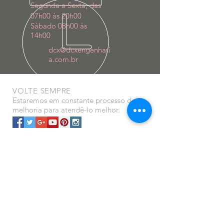
Segunda a Sexta, das
07h00 às 20h00
Sábado 08h00 às
14h00
dcx@dcxengenhari
a.com.br
VOLTE SEMPRE
Estaremos em constante processo de
melhoria para atendê-lo melhor.
NOSSOS SERVIÇOS
- CIV
- CIPP
- DESCONTAMINAÇÃO
- CSV
- ANTT
- LIT
​- CITV