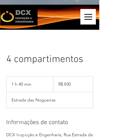
4 compartimentos
830
Reais
1 h 40 min
1
R$ 830
brasileiros
4
0
Estrada das Nogueiras
m
i
n
Informações de contato
DCX Inspeção e Engenharia, Rua Estrada da