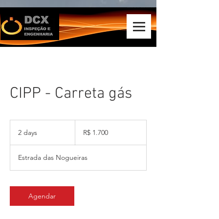
CIPP - Carreta gás
1.700
Reais
2 days
2
R$ 1.700
brasileiros
d
a
Estrada das Nogueiras
y
s
Agendar