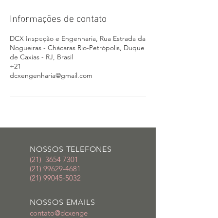
Informações de contato
DCX Inspeção e Engenharia, Rua Estrada da
Nogueiras - Chácaras Rio-Petrópolis, Duque
de Caxias - RJ, Brasil
+21
dcxengenharia@gmail.com
NOSSOS TELEFONES
(21)
3654 7301
​(21)
99629-4681
​(21)
99045-5032
NOSSOS EMAILS
contato@dcxenge