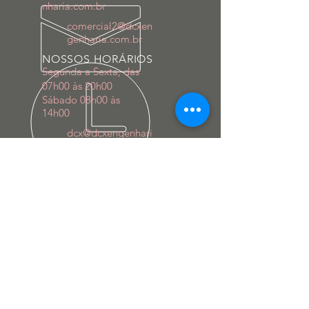
nharia.com.br
comercial2@dcxen
genharia.com.br
NOSSOS HORÁRIOS
Segunda a Sexta, das
07h00 às 20h00
Sábado 08h00 às
14h00
dcx@dcxengenhari
a.com.br
VOLTE SEMPRE
Estaremos em constante processo de
melhoria para atendê-lo melhor.
NOSSOS SERVIÇOS
- CIV
- CIPP
- DESCONTAMINAÇÃO